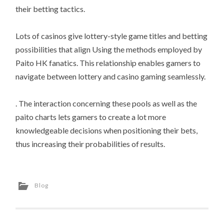
their betting tactics.
Lots of casinos give lottery-style game titles and betting
possibilities that align Using the methods employed by
Paito HK fanatics. This relationship enables gamers to
navigate between lottery and casino gaming seamlessly.
. The interaction concerning these pools as well as the
paito charts lets gamers to create a lot more
knowledgeable decisions when positioning their bets,
thus increasing their probabilities of results.
Blog