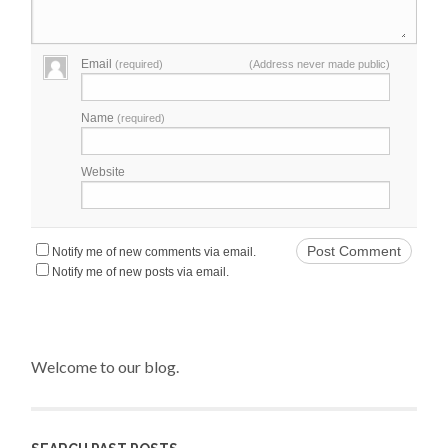
Email
(required)
(Address never made public)
Name
(required)
Website
Notify me of new comments via email.
Notify me of new posts via email.
Welcome to our blog.