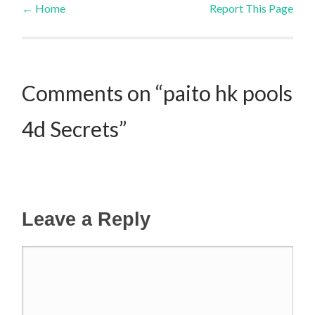
←
Home
Report This Page
Post navigation
Comments on “paito hk pools
4d Secrets”
Leave a Reply